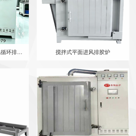
氮化铝陶瓷基板箱式热风循环排胶炉
搅拌式平面进风排胶炉